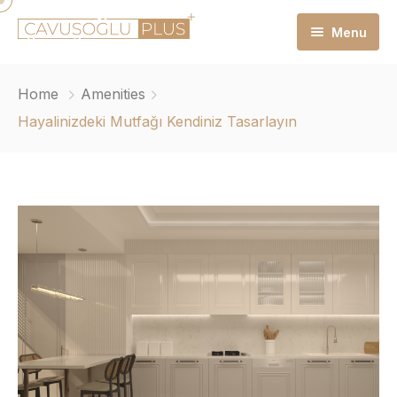
Menu
Anasayfa
Home
Amenities
Hakkımızda
Hayalinizdeki Mutfağı Kendiniz Tasarlayın
Çavuşoğlu Plus
Haberler
Daireler
İletişim